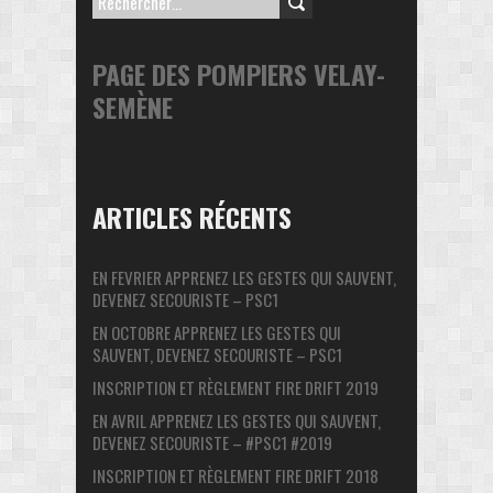
Rechercher :
PAGE DES POMPIERS VELAY-
SEMÈNE
ARTICLES RÉCENTS
EN FEVRIER APPRENEZ LES GESTES QUI SAUVENT,
DEVENEZ SECOURISTE – PSC1
EN OCTOBRE APPRENEZ LES GESTES QUI
SAUVENT, DEVENEZ SECOURISTE – PSC1
INSCRIPTION ET RÈGLEMENT FIRE DRIFT 2019
EN AVRIL APPRENEZ LES GESTES QUI SAUVENT,
DEVENEZ SECOURISTE – #PSC1 #2019
INSCRIPTION ET RÈGLEMENT FIRE DRIFT 2018