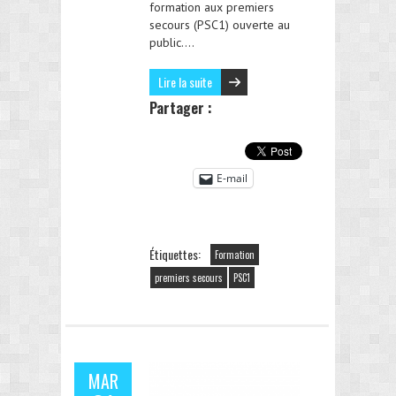
formation aux premiers
secours (PSC1) ouverte au
public….
Lire la suite
Partager :
E-mail
Étiquettes:
Formation
premiers secours
PSC1
MAR