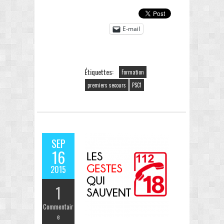
E-mail
Étiquettes:
Formation
premiers secours
PSC1
SEP
16
2015
1
Commentair
e