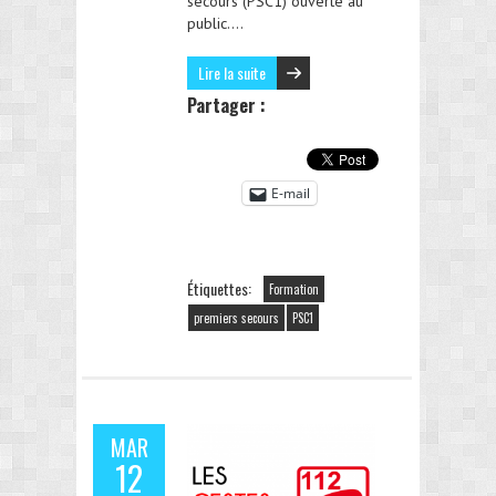
secours (PSC1) ouverte au
public….
Lire la suite
Partager :
E-mail
Étiquettes:
Formation
premiers secours
PSC1
MAR
12