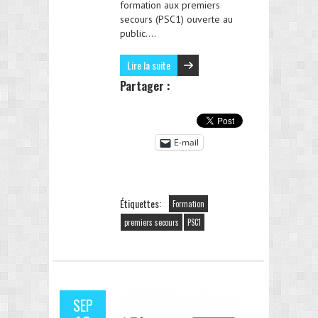
formation aux premiers
secours (PSC1) ouverte au
public….
Lire la suite
Partager :
E-mail
Étiquettes:
Formation
premiers secours
PSC1
SEP