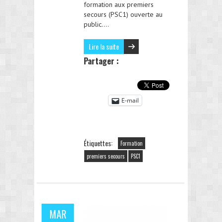
formation aux premiers
secours (PSC1) ouverte au
public….
Lire la suite
Partager :
E-mail
Étiquettes:
Formation
premiers secours
PSC1
MAR