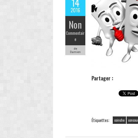
14
2016
Non
Commentair
e
de
Damien
Partager :
Étiquettes:
coinche
concou