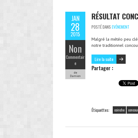
RÉSULTAT CONC
JAN
28
POSTÉ DANS
EVÉNEMENT
2015
Malgré la météo peu clé
Non
notre traditionnel conco
Commentair
Lire la suite
e
Partager :
de
Damien
Étiquettes:
coinche
concou