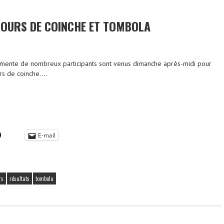
OURS DE COINCHE ET TOMBOLA
mente de nombreux participants sont venus dimanche après-midi pour
urs de coinche….
E-mail
rs
résultats
tombola