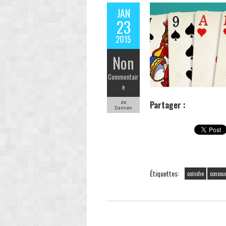
JAN
23
2015
Non
Commentair
e
de
Partager :
Damien
Étiquettes:
coinche
concou